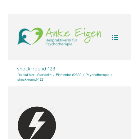
UA-104094388-1
shock-round-128
Du bist hier:
Startseite
/
Elementor #2392
/
Psychotherapie
/
shock-round-128