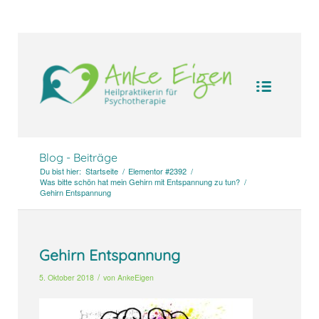
UA-104094388-1
Blog - Beiträge
Du bist hier:
Startseite
/
Elementor #2392
/
Was bitte schön hat mein Gehirn mit Entspannung zu tun?
/
Gehirn Entspannung
Gehirn Entspannung
/
5. Oktober 2018
von
AnkeEigen