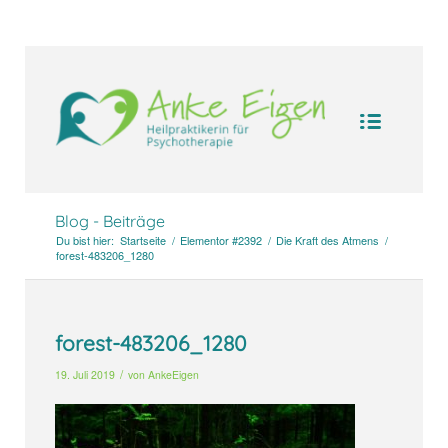
UA-104094388-1
Blog - Beiträge
Du bist hier:
Startseite
/
Elementor #2392
/
Die Kraft des Atmens
/
forest-483206_1280
forest-483206_1280
/
19. Juli 2019
von
AnkeEigen