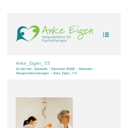
UA-104094388-1
Anke_Eigen_113
Du bist hier:
Startseite
/
Elementor #2392
/
Methoden
/
Klangschalenmassagen
/
Anke_Eigen_113