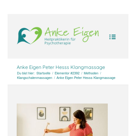
UA-104094388-1
Anke Eigen Peter Hesss Klangmassage
Du bist hier:
Startseite
/
Elementor #2392
/
Methoden
/
Klangschalenmassagen
/
Anke Eigen Peter Hesss Klangmassage