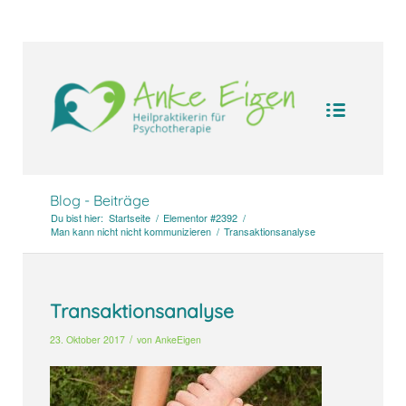
UA-104094388-1
Blog - Beiträge
Du bist hier:
Startseite
/
Elementor #2392
/
Man kann nicht nicht kommunizieren
/
Transaktionsanalyse
Transaktionsanalyse
/
23. Oktober 2017
von
AnkeEigen