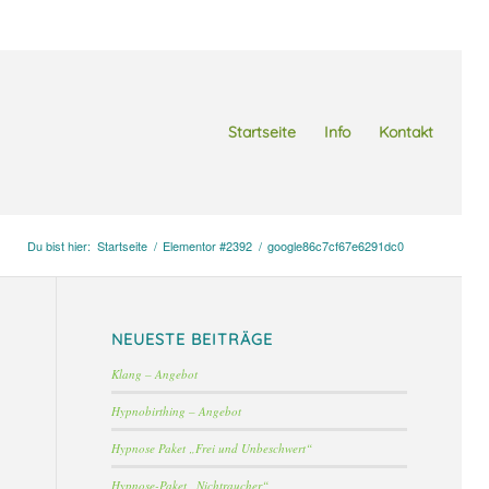
Startseite
Info
Kontakt
Du bist hier:
Startseite
/
Elementor #2392
/
google86c7cf67e6291dc0
NEUESTE BEITRÄGE
Klang – Angebot
Hypnobirthing – Angebot
Hypnose Paket „Frei und Unbeschwert“
Hypnose-Paket „Nichtraucher“