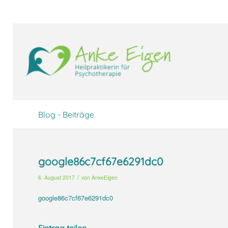
UA-104094388-1
Blog - Beiträge
google86c7cf67e6291dc0
/
6. August 2017
von
AnkeEigen
google86c7cf67e6291dc0