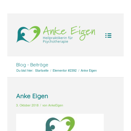
UA-104094388-1
Blog - Beiträge
Du bist hier:
Startseite
/
Elementor #2392
/
Anke Eigen
Anke Eigen
/
3. Oktober 2018
von
AnkeEigen