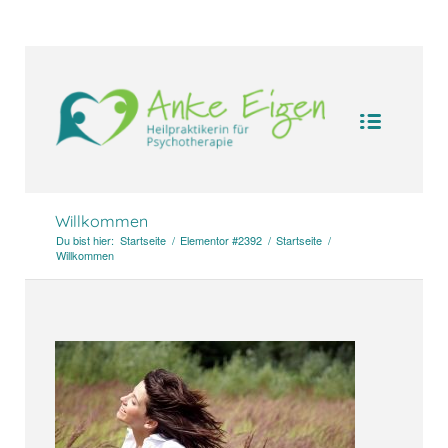
UA-104094388-1
Willkommen
Du bist hier:
Startseite
/
Elementor #2392
/
Startseite
/
Willkommen