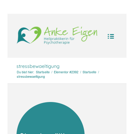
UA-104094388-1
stressbewaeltigung
Du bist hier:
Startseite
/
Elementor #2392
/
Startseite
/
stressbewaeltigung