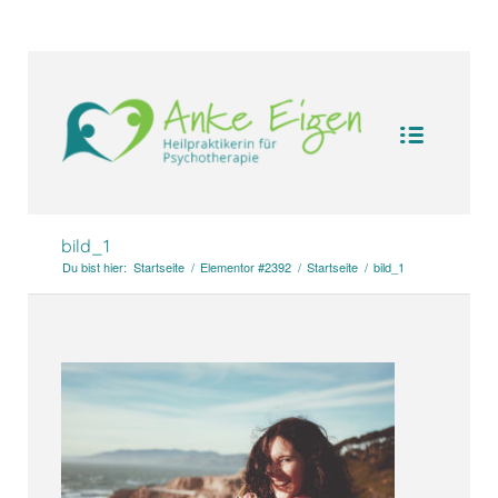
UA-104094388-1
bild_1
Du bist hier:
Startseite
/
Elementor #2392
/
Startseite
/
bild_1