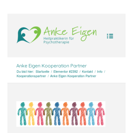
UA-104094388-1
Anke Eigen Kooperation Partner
Du bist hier:
Startseite
/
Elementor #2392
/
Kontakt
/
Info
/
Kooperationspartner
/
Anke Eigen Kooperation Partner